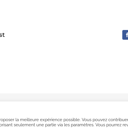
st
pyright
2026
ANIMOSTEO | TOUS DROITS RÉSERVÉS |
Mentions légales
roposer la meilleure expérience possible. Vous pouvez contribuer
Facebook
Instagram
isant seulement une partie via les paramètres. Vous pourrez re