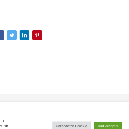
|
CGV
 à
venir
Paramètre Cookie
Tout Accepter