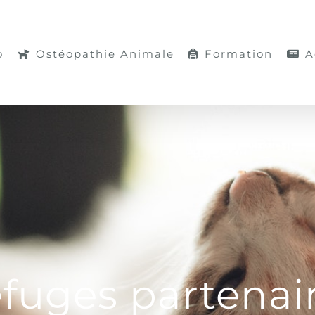
o
Ostéopathie Animale
Formation
A
fuges partenai