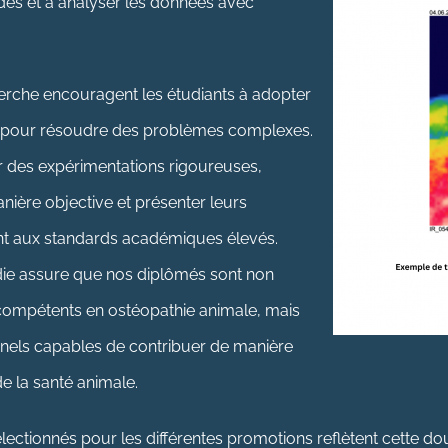
es et à analyser les données avec
che encouragent les étudiants à adopter
e pour résoudre des problèmes complexes.
r des expérimentations rigoureuses,
anière objective et présenter leurs
t aux standards académiques élevés.
die assure que nos diplômés sont non
compétents en ostéopathie animale, mais
nnels capables de contribuer de manière
de la santé animale.
lectionnés pour les différentes promotions reflètent cette d