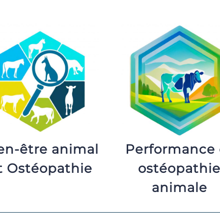
en-être animal
Performance 
t Ostéopathie
ostéopathi
animale