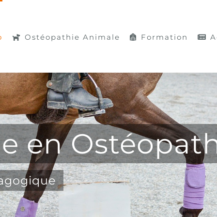
o
Ostéopathie Animale
Formation
A
he en Ostéopat
dagogique