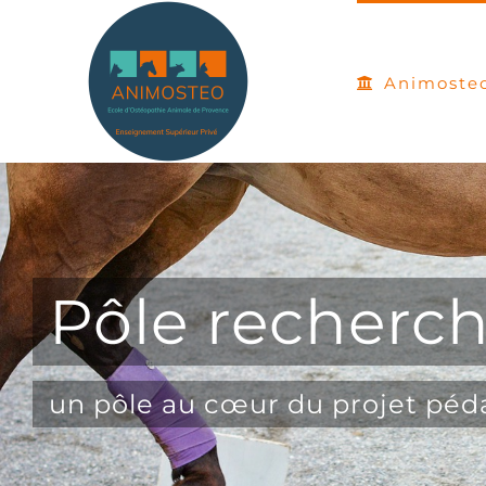
Passer
au
Animoste
contenu
Pôle recherc
un pôle au cœur du projet pé