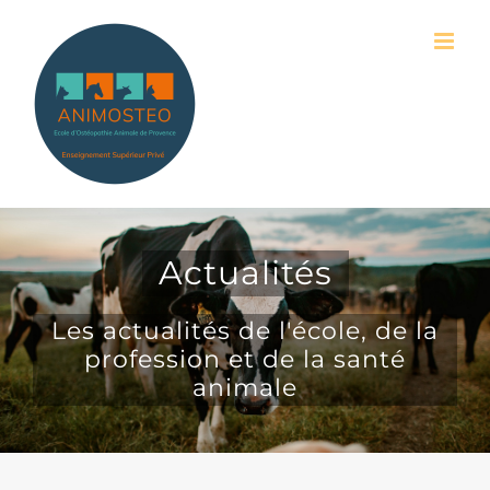
Passer
au
contenu
Actualités
Les actualités de l'école, de la
profession et de la santé
animale