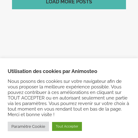
LOAD MORE POSTS
Utilisation des cookies par Animosteo
Nous posons des cookies sur votre navigateur afin de
© Copyright
2026
ANIMOSTEO | TOUS DROITS RÉSERVÉS |
vous proposer la meilleure expérience possible. Vous
pouvez contribuer à ces améliorations en cliquant sur
Mentions légales
|
CGV
TOUT ACCEPTER ou en autorisant seulement une partie
via les paramètres. Vous pourrez revenir sur votre choix à
tout moment en vous rendant tout en bas de la page.
Merci et bonne visite !
Facebook
Instagram
Paramètre Cookie
Tout Accepter