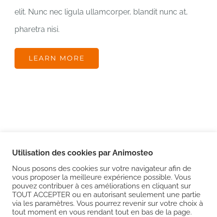
elit. Nunc nec ligula ullamcorper, blandit nunc at,
pharetra nisi.
LEARN MORE
Utilisation des cookies par Animosteo
Nous posons des cookies sur votre navigateur afin de
© Copyright
2026
ANIMOSTEO | TOUS DROITS RÉSERVÉS |
vous proposer la meilleure expérience possible. Vous
pouvez contribuer à ces améliorations en cliquant sur
Mentions légales
|
CGV
TOUT ACCEPTER ou en autorisant seulement une partie
via les paramètres. Vous pourrez revenir sur votre choix à
tout moment en vous rendant tout en bas de la page.